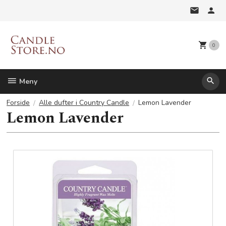
Gå
til
innholdet
0
Meny
Forside
Alle dufter i Country Candle
Lemon Lavender
Lemon Lavender