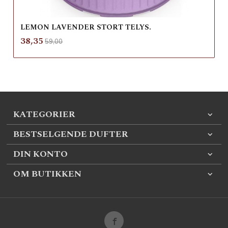
LEMON LAVENDER STORT TELYS.
Rabatt
inkl.
Tilbud
38,35
59,00
mva.
KATEGORIER
BESTSELGENDE DUFTER
DIN KONTO
OM BUTIKKEN