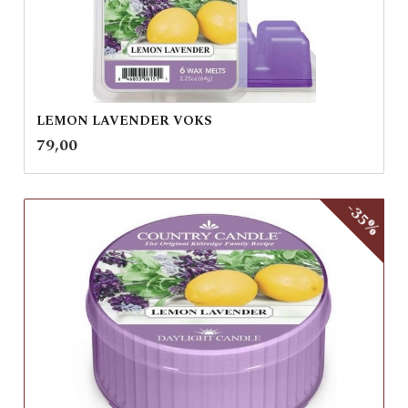
LEMON LAVENDER VOKS
inkl.
Pris
79,00
mva.
-35%