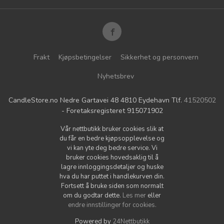
Frakt
Kjøpsbetingelser
Sikkerhet og personvern
Nyhetsbrev
CandleStore.no Nedre Gartavei 48 4810 Eydehavn Tlf.
41520502
- Foretaksregisteret 915071902
Vår nettbutikk bruker cookies slik at
du får en bedre kjøpsopplevelse og
vi kan yte deg bedre service. Vi
bruker cookies hovedsaklig til å
lagre innloggingsdetaljer og huske
hva du har puttet i handlekurven din.
Fortsett å bruke siden som normalt
om du godtar dette.
Les mer
eller
endre innstillinger for cookies.
Powered by
24Nettbutikk