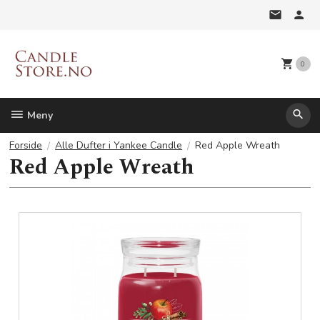
Gå
til
innholdet
0
Meny
Forside
Alle Dufter i Yankee Candle
Red Apple Wreath
Red Apple Wreath