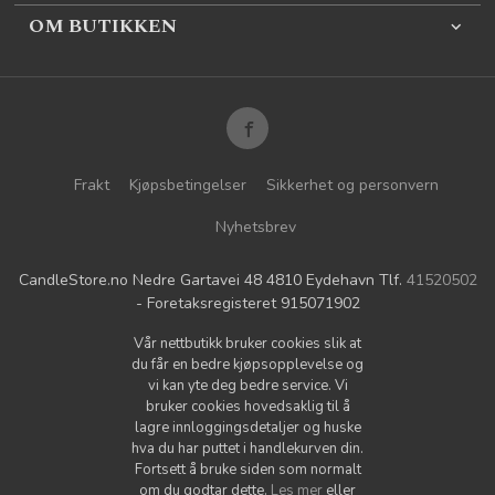
OM BUTIKKEN
Frakt
Kjøpsbetingelser
Sikkerhet og personvern
Nyhetsbrev
CandleStore.no Nedre Gartavei 48 4810 Eydehavn Tlf.
41520502
- Foretaksregisteret 915071902
Vår nettbutikk bruker cookies slik at
du får en bedre kjøpsopplevelse og
vi kan yte deg bedre service. Vi
bruker cookies hovedsaklig til å
lagre innloggingsdetaljer og huske
hva du har puttet i handlekurven din.
Fortsett å bruke siden som normalt
om du godtar dette.
Les mer
eller