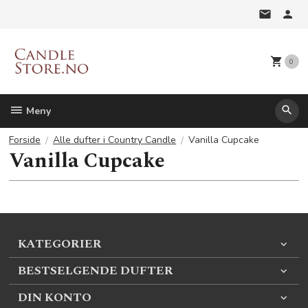
Gå
til
innholdet
0
Meny
Forside
Alle dufter i Country Candle
Vanilla Cupcake
Vanilla Cupcake
KATEGORIER
BESTSELGENDE DUFTER
DIN KONTO