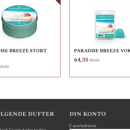
ISE BREEZE STORT
PARADISE BREEZE VO
Rabatt
inkl.
Tilbud
64,35
99,00
mva.
Rabatt
inkl.
d
59,00
mva.
Les mer
Les mer
ELGENDE DUFTER
DIN KONTO
E-postadresse
lack Coconut stor krukke