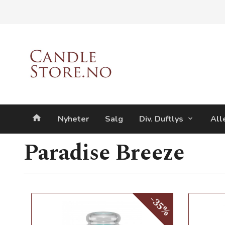
Gå
Lukk
til
innholdet
Produkter
Nyheter
Salg
Div. Duftlys
All
Paradise Breeze
-35%