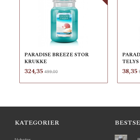
PARADISE BREEZE STOR
PARAD
KRUKKE
TELYS
Rabatt
inkl.
Tilbud
Tilbu
324,35
38,35
499,00
mva.
Les mer
KATEGORIER
BESTS
Nyheter
B