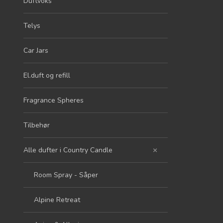
Duftvoks
Telys
Car Jars
El.duft og refill
Fragrance Spheres
Tilbehør
Alle dufter i Country Candle
Room Spray - Såper
Alpine Retreat