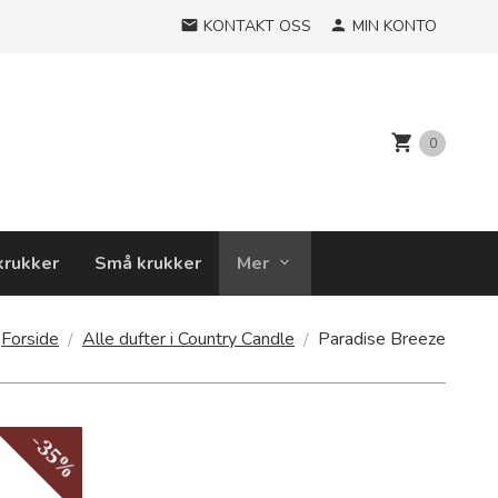
KONTAKT OSS
MIN KONTO
0
krukker
Små krukker
Mer
Forside
Alle dufter i Country Candle
Paradise Breeze
-35%