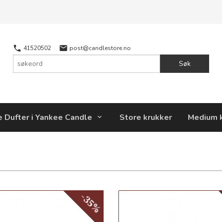
41520502
post@candlestore.no
Søk
e Dufter i Yankee Candle
Store krukker
Medium 
-35%