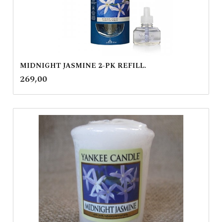
MIDNIGHT JASMINE 2-PK REFILL.
inkl.
Pris
269,00
mva.