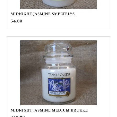
MIDNIGHT JASMINE SMELTELYS.
inkl.
Pris
54,00
mva.
MIDNIGHT JASMINE MEDIUM KRUKKE
inkl.