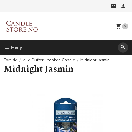
Gå
til
innholdet
0
Meny
Forside
Alle Dufter i Yankee Candle
Midnight Jasmin
Midnight Jasmin