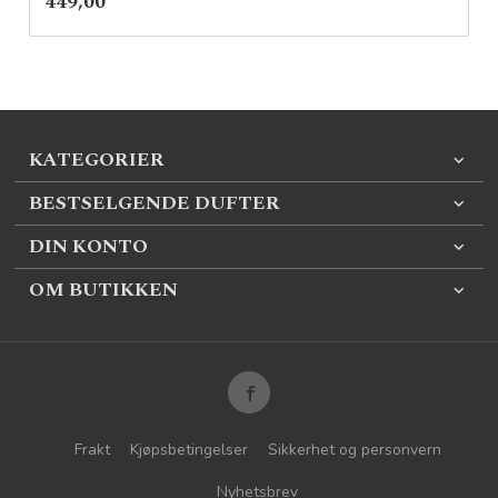
Pris
449,00
mva.
KATEGORIER
BESTSELGENDE DUFTER
DIN KONTO
OM BUTIKKEN
Frakt
Kjøpsbetingelser
Sikkerhet og personvern
Nyhetsbrev