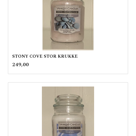
STONY COVE STOR KRUKKE
inkl.
Pris
249,00
mva.