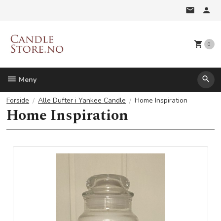
Gå
til
innholdet
0
Meny
Forside
Alle Dufter i Yankee Candle
Home Inspiration
Home Inspiration