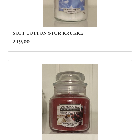
SOFT COTTON STOR KRUKKE
inkl.
Pris
249,00
mva.