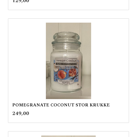
Pris
129,00
mva.
POMEGRANATE COCONUT STOR KRUKKE
inkl.
Pris
249,00
mva.