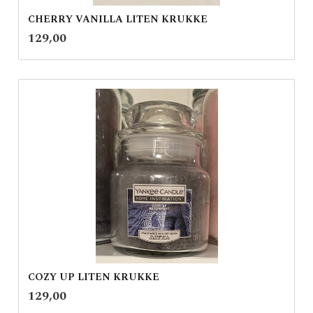
CHERRY VANILLA LITEN KRUKKE
inkl.
Pris
129,00
mva.
COZY UP LITEN KRUKKE
inkl.
Pris
129,00
mva.