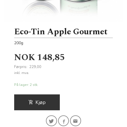
Eco-Tin Apple Gourmet
200g
Tilbud
NOK
148,85
Førpris:
229,00
Rabatt
inkl. mva.
På lager: 2 stk.
Kjøp