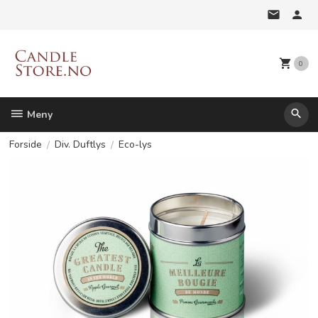
Gå
til
innholdet
0
Meny
Forside
Div. Duftlys
Eco-lys