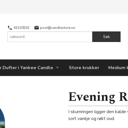
41520502
post@candlestore.no
Søk
e Dufter i Yankee Candle
Store krukker
Medium 
Evening R
I skumringen ligger den kalde
sort vanilje og røkt oud.