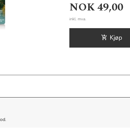
Pris
NOK
49,00
inkl. mva.
Kjøp
od.