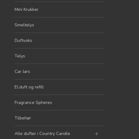
Mini Krukker
Smeltelys
Duftvoks
Telys
Car Jars
El.duft og refill
Fragrance Spheres
Tilbehør
Alle dufter i Country Candle