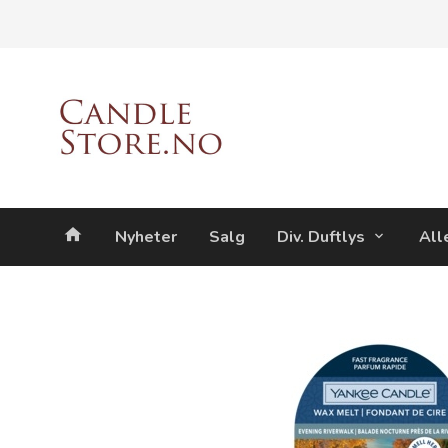
Gå
Lukk
til
innholdet
Produkter
Nyheter
Salg
Div. Duftlys
All