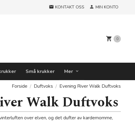
KONTAKT OSS
MIN KONTO
0
krukker
Små krukker
Mer
Forside
Duftvoks
Evening River Walk Duftvoks
iver Walk Duftvoks
 vinterluften over elven, og det dufter av kardemomme,