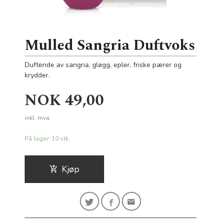
Mulled Sangria Duftvoks
Duftende av sangria, gløgg, epler, friske pærer og
krydder.
Pris
NOK
49,00
inkl. mva.
På lager: 10 stk.
Kjøp