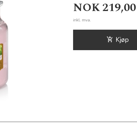
Pris
NOK
219,00
inkl. mva.
Kjøp