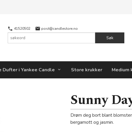
41520502
post@candlestore.no
Søk
e Dufter i Yankee Candle
Store krukker
Medium 
Sunny Day
Drøm deg bort blant blomsten
bergamott og jasmin.