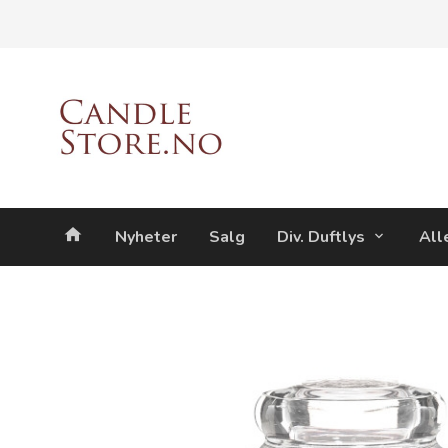
Gå
Lukk
til
innholdet
Produkter
Nyheter
Salg
Div. Duftlys
All