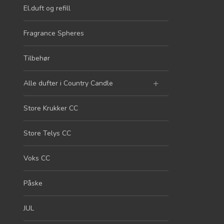
El.duft og refill
Fragrance Spheres
Tilbehør
Alle dufter i Country Candle
Store Krukker CC
Store Telys CC
Voks CC
Påske
JUL