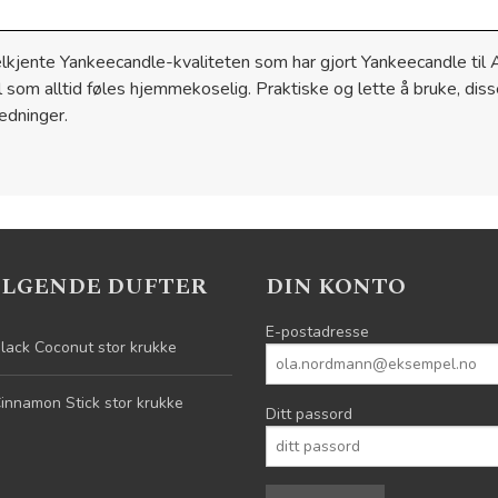
lkjente Yankeecandle-kvaliteten som har gjort Yankeecandle til A
il som alltid føles hjemmekoselig. Praktiske og lette å bruke, dis
ledninger.
ELGENDE DUFTER
DIN KONTO
E-postadresse
lack Coconut stor krukke
innamon Stick stor krukke
Ditt passord