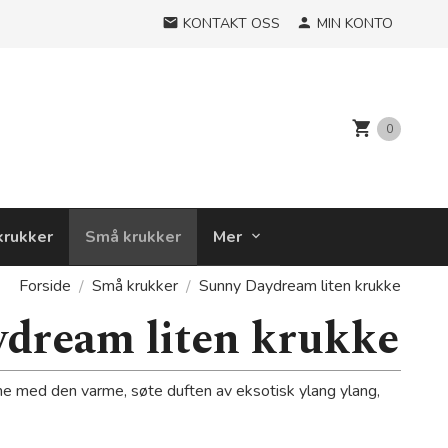
KONTAKT OSS
MIN KONTO
0
krukker
Små krukker
Mer
Forside
Små krukker
Sunny Daydream liten krukke
dream liten krukke
e med den varme, søte duften av eksotisk ylang ylang,