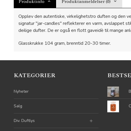
Produktinfo
Produktanmeldelser (0)
Opplev den autentiske, virkelighetstro duften og den ve
signatur "jar-candles" reflekterer en varm, avslappet st
deilige dufter. De er også en flott gaveidè til mange an
Glasskrukke 104 gram, brenntid 20-30 timer.
KATEGORIER
BESTS
Nyheter
B
Salg
C
Div. Duftlys