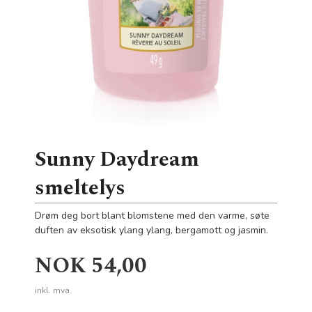
Sunny Daydream
smeltelys
Drøm deg bort blant blomstene med den varme, søte
duften av eksotisk ylang ylang, bergamott og jasmin.
Pris
NOK
54,00
inkl. mva.