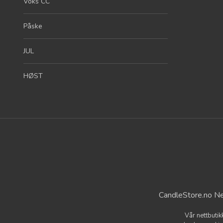
Voks CC
Påske
JUL
HØST
CandleStore.no Ne
Vår nettbutik