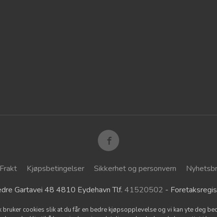
Frakt
Kjøpsbetingelser
Sikkerhet og personvern
Nyhetsb
dre Gartavei 48 4810 Eydehavn Tlf.
41520502
- Foretaksreg
k bruker cookies slik at du får en bedre kjøpsopplevelse og vi kan yte deg bed