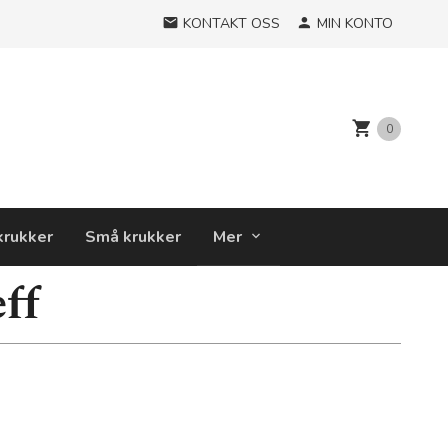
KONTAKT OSS
MIN KONTO
0
krukker
Små krukker
Mer
ff