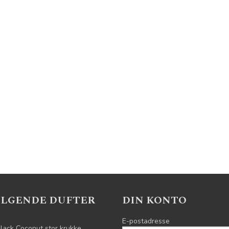
ELGENDE DUFTER
DIN KONTO
E-postadresse
lack Coconut stor krukke