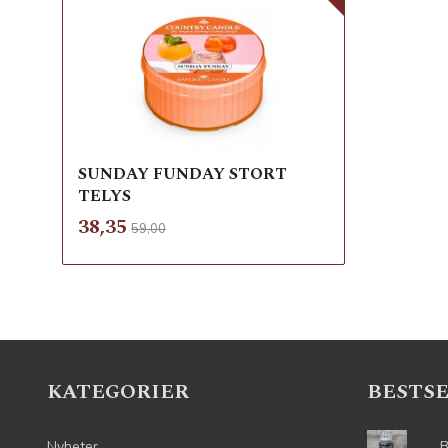
SUNDAY FUNDAY STORT
TELYS
Rabatt
inkl.
Tilbud
38,35
59,00
mva.
Les mer
KATEGORIER
BESTS
Nyheter
B