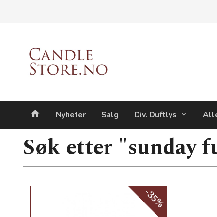
Gå
Lukk
til
innholdet
Produkter
Nyheter
Salg
Div. Duftlys
All
Søk etter "sunday f
-35%