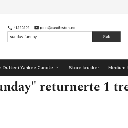
41520502
post@candlestore.no
Søk
e Dufter i Yankee Candle
Store krukker
Medium 
unday" returnerte 1 tre