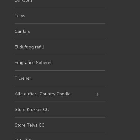
Duftvoks
Telys
Car Jars
El.duft og refill
Fragrance Spheres
Tilbehør
Alle dufter i Country Candle
Store Krukker CC
Store Telys CC