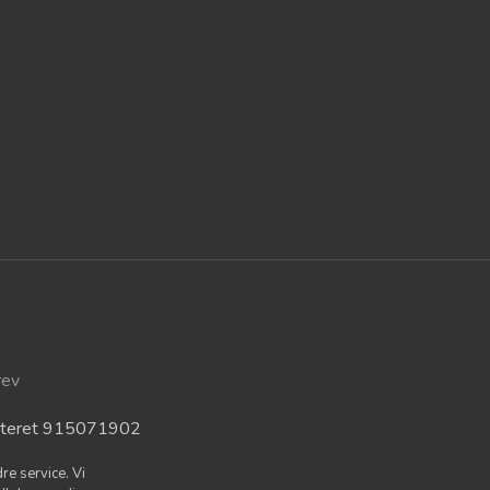
rev
isteret 915071902
re service. Vi