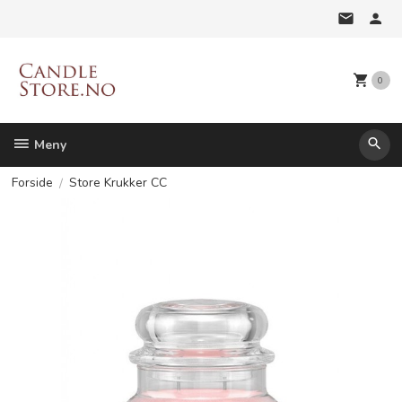
Gå
til
innholdet
0
Meny
Forside
Store Krukker CC