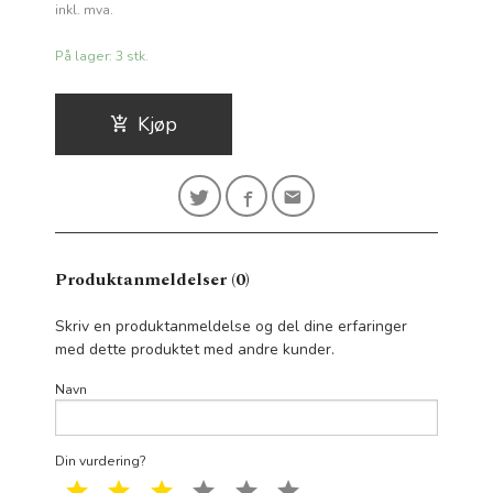
Rabatt
inkl. mva.
På lager: 3 stk.
Kjøp
Produktanmeldelser (0)
Skriv en produktanmeldelse og del dine erfaringer
med dette produktet med andre kunder.
Navn
Din vurdering?
1 star
2 star
3 star
4 star
5 star
6 star