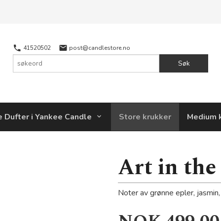
41520502
post@candlestore.no
Søk
e Dufter i Yankee Candle
Store krukker
Medium 
Art in th
Noter av grønne epler, jasmin,