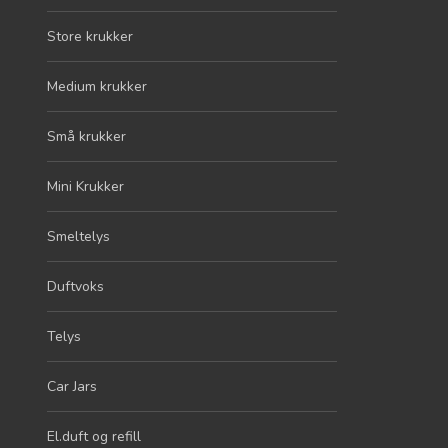
Store krukker
Medium krukker
Små krukker
Mini Krukker
Smeltelys
Duftvoks
Telys
Car Jars
El.duft og refill