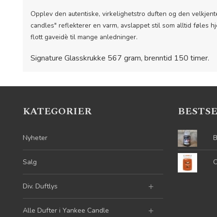
Opplev den autentiske, virkelighetstro duften og den velkjente
candles" reflekterer en varm, avslappet stil som alltid føles 
flott gaveidè til mange anledninger.
Signature Glasskrukke
567
gram, brenntid 150 timer.
KATEGORIER
BESTS
Nyheter
B
Salg
C
Div. Duftlys
Alle Dufter i Yankee Candle