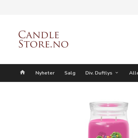
Gå
Lukk
til
innholdet
Produkter
Nyheter
Salg
Div. Duftlys
All