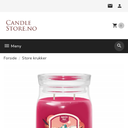
Gå
til
innholdet
0
Meny
Forside
Store krukker