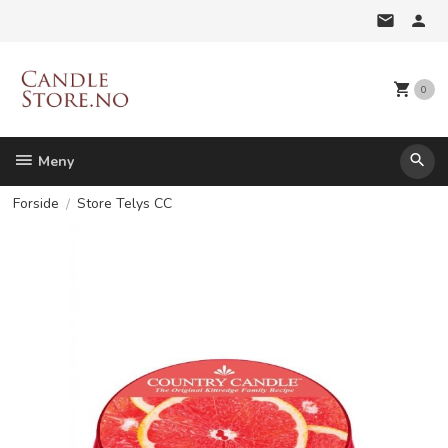
Gå
til
innholdet
0
Meny
Forside
Store Telys CC