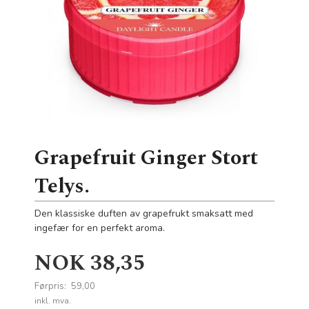
Grapefruit Ginger Stort
Telys.
Den klassiske duften av grapefrukt smaksatt med
ingefær for en perfekt aroma.
Tilbud
NOK
38,35
Førpris:
59,00
Rabatt
inkl. mva.