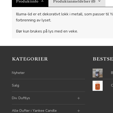
Produktinfo
Produktanmeldelser (0)
Illuma-lid er et dekorativt lokk i metall, som passer ti
forbrenning av lyset.
Bør kun brukes på lys med en veke.
KATEGORIER
BESTS
Nyheter
B
Salg
C
Div. Duftlys
Alle Dufter i Yankee Candle