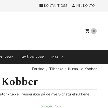
KONTAKT OSS
MIN KONTO
0
krukker
Små krukker
Mer
Forside
Tilbehør
Illuma-lid Kobber
d Kobber
 stor krukke. Passer ikke på de nye Signaturekrukkene.
På lager: 7 stk.