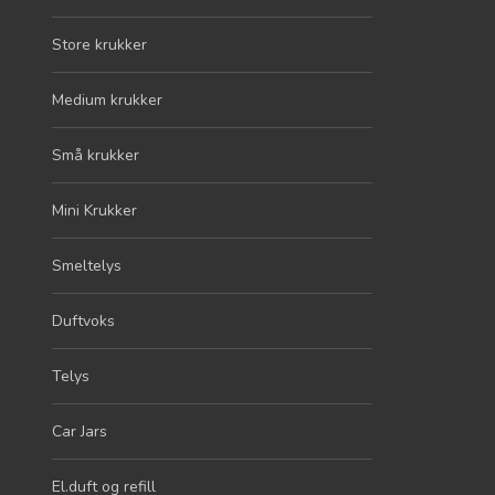
Store krukker
Medium krukker
Små krukker
Mini Krukker
Smeltelys
Duftvoks
Telys
Car Jars
El.duft og refill