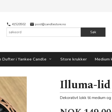
41520502
post@candlestore.no
Søk
e Dufter i Yankee Candle
Store krukker
Medium 
Illuma-li
Dekorativt lokk til medium og