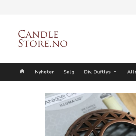
Gå
Lukk
til
innholdet
Produkter
Nyheter
Salg
Div. Duftlys
All